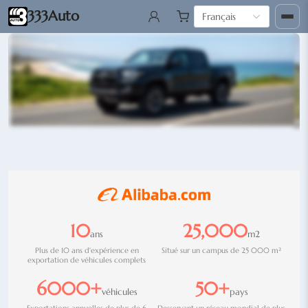
333Auto
Français
Plateforme complète pour l’ex
10
25,000
ans
m2
Plus de 10 ans d'expérience en
Situé sur un campus de 25 000 m²
exportation de véhicules complets
6000+
50+
véhicules
pays