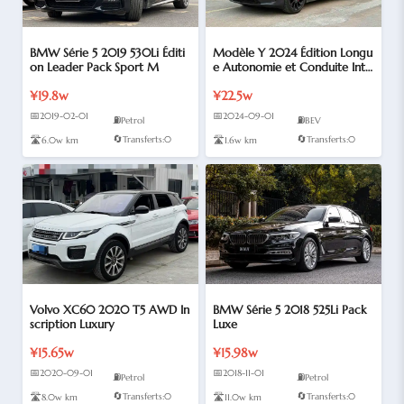
BMW Série 5 2019 530Li Éditi
Modèle Y 2024 Édition Longu
on Leader Pack Sport M
e Autonomie et Conduite Inté
grale
¥19.8w
¥22.5w
📅
📅
2019-02-01
2024-09-01
⛽
⛽
Petrol
BEV
🔄
🔄
🛣️
Transferts:0
🛣️
Transferts:0
6.0w km
1.6w km
Volvo XC60 2020 T5 AWD In
BMW Série 5 2018 525Li Pack
scription Luxury
Luxe
¥15.65w
¥15.98w
📅
📅
2020-09-01
2018-11-01
⛽
⛽
Petrol
Petrol
🔄
🔄
🛣️
Transferts:0
🛣️
Transferts:0
8.0w km
11.0w km