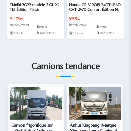
Tiánlài 2022 modèle 2.0L XL-
Honda CR-V 2019 240TURBO
TLS Édition Plaisir
CVT 2WD Confort Édition No
rme V
¥11.78w
¥9.9w
📅
📅
2023-07-01
2019-01-01
⛽
⛽
Petrol
Petrol
🔄
🔄
🛣️
Transferts:0
🛣️
Transferts:1
7.0w km
5.8w km
Camions tendance
Camion frigorifique sur
Anhui Xingbang (Marque
châssis Foton Aoling de
Xingbang Long) Camion de