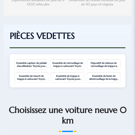
Exportations annuelles de plus de 6
Desservant un réseau mondial de plus
000 véhicules
de 50 pays et régions
PIÈCES VEDETTES
Ensemble capteur de pédale
Ensemble de verrouillage de
Dispositif de retenue de
d'accélérateur Toyota pour
trappe à carburant Toyota
verrouillage de trappe à
Corolla Cross
avec moteur pour Corolla
carburant Toyota pour
Cross
Corolla et Corolla Cross
Ensemble de ressort de
Ensemble de trappe à
Ensemble de levier de
trappe à carburant Toyota
carburant Toyota pour
déverrouillage de la trappe
pour Corolla, Corolla Cross,
Corolla Cross
à carburant Toyota pour
Levin
Corolla Cross
Choisissez une voiture neuve 0
km