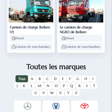
Camion de charge Beiben
Le camion de charge
V3
NG80 de Beiben
Diesel
Diesel
Camion de marchandises
Camion de marchandises
Toutes les marques
Tous
A
B
C
D
E
F
G
H
I
J
K
L
M
N
O
P
Q
R
S
T
U
V
W
X
Y
Z