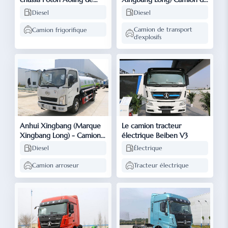
Anhui Xingbang (marque
transport d'équipements
Diesel
Diesel
Xingbang Long)
explosifs sur châssis
Omacon de Foton
Camion de transport
Camion frigorifique
d'explosifs
Anhui Xingbang (Marque
Le camion tracteur
Xingbang Long) - Camion à
électrique Beiben V3
chasse d'eau/épandeur sur
Diesel
Électrique
châssis FAW Hongta
Camion arroseur
Tracteur électrique