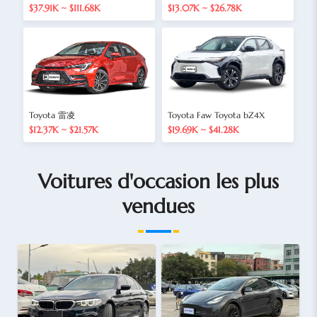
$37.91K ~ $111.68K
$13.07K ~ $26.78K
Toyota 雷凌
Toyota Faw Toyota bZ4X
$12.37K ~ $21.57K
$19.69K ~ $41.28K
Voitures d'occasion les plus
vendues