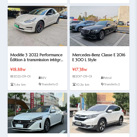
Modèle 3 2022 Performance
Mercedes-Benz Classe E 2016
Édition à transmission intégral
E 300 L Style
e haute performance
¥18.88w
¥17.38w
📅
📅
2022-09-01
2017-09-01
⛽
⛽
BEV
Petrol
🔄
🔄
🛣️
Transferts:0
🛣️
Transferts:2
5.4w km
10.2w km