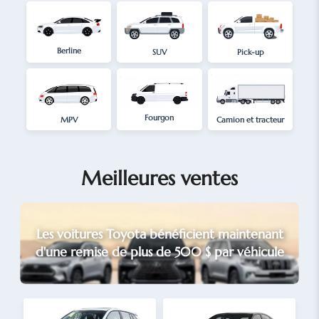
Berline
SUV
Pick-up
Fourgon
MPV
Camion et tracteur
Meilleures ventes
Les voitures Toyota bénéficient maintenant
d'une remise de plus de 500 $ par véhicule