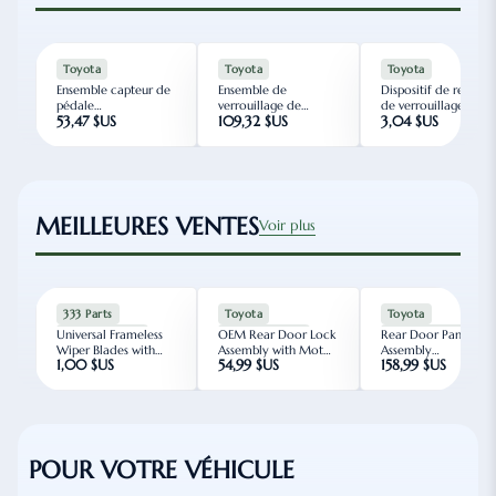
Toyota
Toyota
Toyota
Ensemble capteur de
Ensemble de
Dispositif de retenue
pédale
verrouillage de
de verrouillage de
53,47 $US
109,32 $US
3,04 $US
d'accélérateur
trappe à carburant
trappe à carburant ...
Toyota pour Coroll...
Toyota avec m...
MEILLEURES VENTES
Voir plus
333 Parts
Toyota
Toyota
Universal Frameless
OEM Rear Door Lock
Rear Door Panel
Livraison en 3j
Livraison en 3j
Livraison en 3j
Wiper Blades with
Assembly with Motor
Assembly
1,00 $US
54,99 $US
158,99 $US
Multi-Adapter -
Left & Right for
Aftermarket for
Silent...
Toyo...
2020 Corolla (E21) ...
POUR VOTRE VÉHICULE