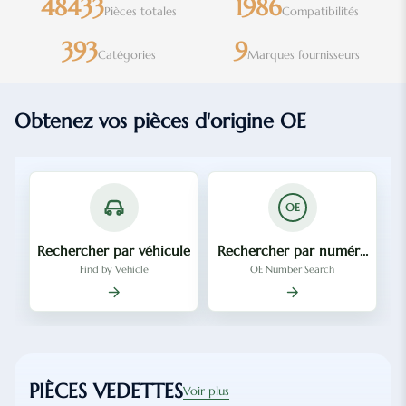
48433
1986
Pièces totales
Compatibilités
393
9
Catégories
Marques fournisseurs
Obtenez vos pièces d'origine OE
OE
Rechercher par véhicule
Rechercher par numéro OE
Find by Vehicle
OE Number Search
PIÈCES VEDETTES
Voir plus