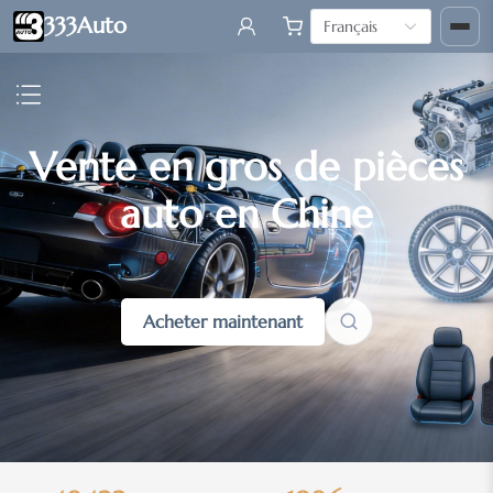
333Auto
Français
Vente en gros de pièces
auto en Chine
Acheter maintenant