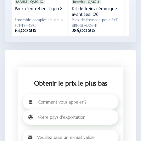
MAHLE
QMC 10
Brembo
QMC 4
HELLA
Pack d'entretien Tiggo 8
FLT-T8P-SVC
Kit de freins céramique
BRK-SEAL06-F
Phare
L
avant Seal 06
Ensemble complet : huile, air et habitacle.
Pack de freinage pour BYD Seal 06 et Qin L DM-i.
FLT-T8P-SVC
BRK-SEAL06-F
LED-P
64,00 $US
286,00 $US
412,0
Obtenir le prix le plus bas