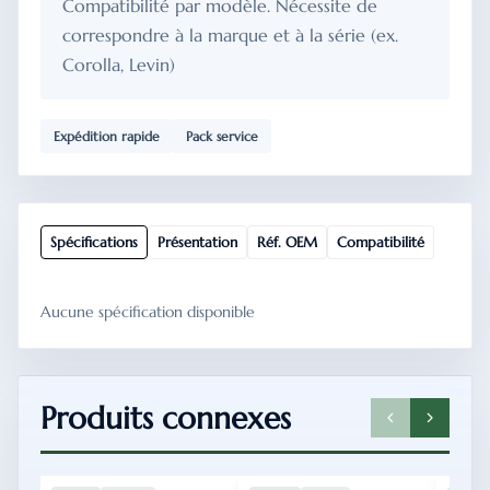
Compatibilité par modèle. Nécessite de
correspondre à la marque et à la série (ex.
Corolla, Levin)
Expédition rapide
Pack service
Spécifications
Présentation
Réf. OEM
Compatibilité
Aucune spécification disponible
Produits connexes
SPU-
TIGGO8
SPU-
SEAL06
FLT-
BRK-
SP
2016
1001
31