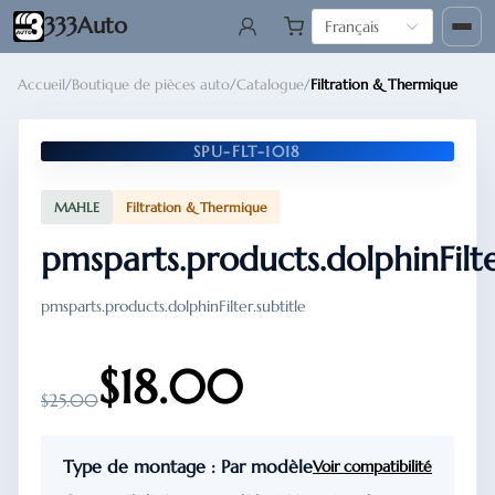
333Auto
Français
Accueil
/
Boutique de pièces auto
/
Catalogue
/
Filtration & Thermique
SPU-FLT-1018
MAHLE
Filtration & Thermique
pmsparts.products.dolphinFilt
pmsparts.products.dolphinFilter.subtitle
$18.00
$25.00
Type de montage : Par modèle
Voir compatibilité