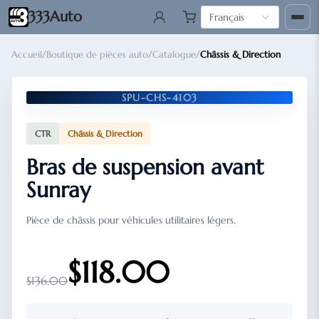
333Auto
Français
Accueil
/
Boutique de pièces auto
/
Catalogue
/
Châssis & Direction
SPU-CHS-4103
CTR
Châssis & Direction
Bras de suspension avant
Sunray
Pièce de châssis pour véhicules utilitaires légers.
$118.00
$136.00