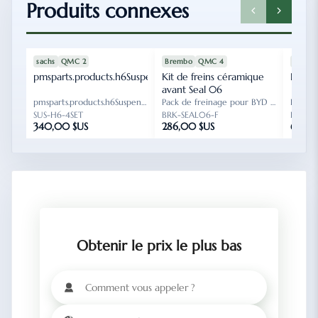
Produits connexes
SPU-
H6SUSP
SPU-
SEAL06
SP
CHS-
BRK-
FLT
6001
1001
20
sachs
QMC 2
Brembo
QMC 4
MAHL
pmsparts.products.h6Suspension.name
SUS-H6-4SET
Kit de freins céramique
BRK-SEAL06-F
Pack d
FL
avant Seal 06
pmsparts.products.h6Suspension.subtitle
Pack de freinage pour BYD Seal 06 et Qin L DM-i.
SUS-H6-4SET
BRK-SEAL06-F
FLT-T8
340,00 $US
286,00 $US
64,00
Obtenir le prix le plus bas