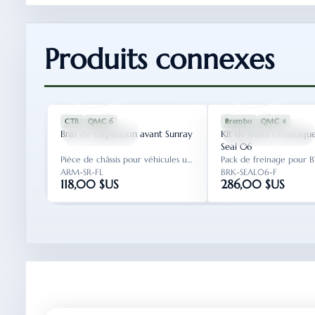
Produits connexes
SPU-CHS-4103
SUNRAY
SPU-BRK-1001
CTR
QMC 6
Brembo
QMC 4
ARM-SR-FL
BRK-SEAL06-F
Bras de suspension avant Sunray
Kit de freins céramiqu
Seal 06
Pièce de châssis pour véhicules utilitaires légers...
ARM-SR-FL
BRK-SEAL06-F
118,00 $US
286,00 $US