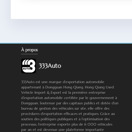
À propos
333Auto
333Auto est une marque d’exportation automobile
appartenant à Dongguan Hong Qiang. Hong Qiang Used
Vehicle Import & Export est la première entreprise
d’exportation automobile certifiée par le gouvernement à
Dongguan. Soutenue par des capitaux publics et dotée d’un
bureau de gestion des véhicules sur site, elle offre des
procédures d’exportation efficaces et pratiques. Grâce au
soutien des politiques publiques et à l’optimisation des
processus, l’entreprise exporte plus de 6 000 véhicules
par an et est devenue une plateforme importante