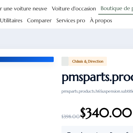
Boutique de 
r une voiture neuve
Voiture d'occasion
tilitaires
Comparer
Services pro
À propos
Châssis & Direction
pmsparts.pro
pmsparts.products.h6Suspension.subtitl
$340.00
$398.00