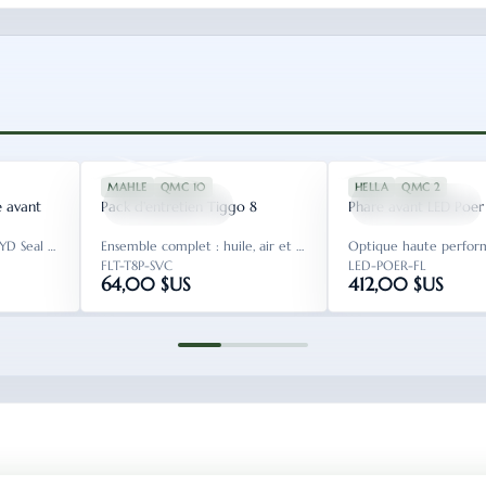
SEAL06
SPU-FLT-2016
TIGGO8
SPU-LGT-3108
MAHLE
QMC 10
HELLA
QMC 2
FLT-T8P-SVC
LED-POER-FL
e avant
Pack d'entretien Tiggo 8
Phare avant LED Poer
Pack de freinage pour BYD Seal 06 et Qin L DM-i.
Ensemble complet : huile, air et habitacle.
FLT-T8P-SVC
LED-POER-FL
64,00 $US
412,00 $US