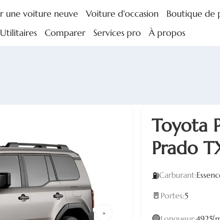
r une voiture neuve
Voiture d'occasion
Boutique de 
tilitaires
Comparer
Services pro
À propos
Toyota 
Prado T
Carburant:
Essenc
⛽
🚪
Portes:
5
»
🔵
Longueur:
4925[