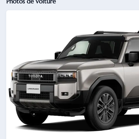
Photos de voiture
Châssis 
Type d
Type de
Spécifi
Type d
statio
Autres c
Équipe
supplé