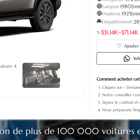
🔵
Largeur:
1980[m
🔵
Hauteur:
1925[m
🚘
Empattement:
28
✨
$31.14K~$71.14K
♡
Ajouter 
Wh
Comment acheter cett
Cliquez sur « Dema
Notre conseiller conf
Signez le contrat et
Nous préparons l'ins
ion de plus de 100 000 voitures 