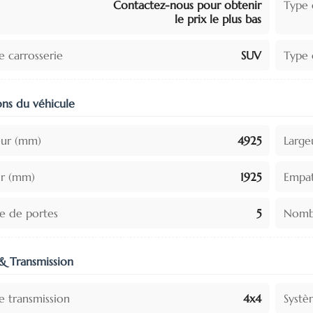
Contactez-nous pour obtenir
Type 
le prix le plus bas
e carrosserie
SUV
Type 
ns du véhicule
ur (mm)
4925
Large
r (mm)
1925
Empa
 de portes
5
Nombr
& Transmission
e transmission
4x4
Systè