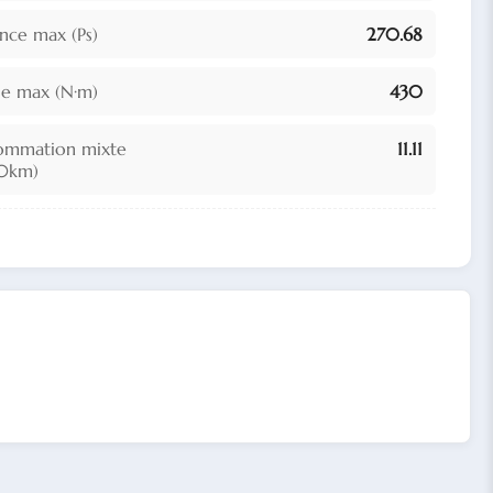
ance max (Ps)
270.68
e max (N·m)
430
ommation mixte
11.11
00km)
drée (mL)
2393
sition des cylindres
En ligne
d'admission
Non fourni
pes par cylindre
4