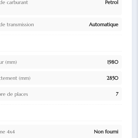
de carburant
Petrol
de transmission
Automatique
ur (mm)
1980
ttement (mm)
2850
e de places
7
me 4x4
Non fourni