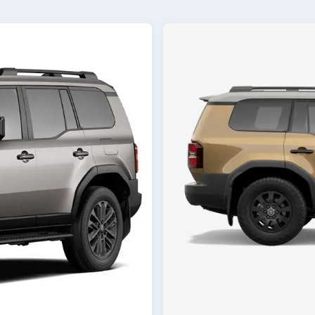
& Suspension
e suspension avant
Ressorts à spires de tige McP
Type 
herson
 frein avant
Disque ventilé
Type 
cation pneu avant
265/65/18
Spéci
e frein de
Électrique
nnement
onfigurations
ments
Non fourni
mentaires