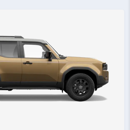
de suspension arrière
Multi-Link Lateral Strut
de frein arrière
Disque solide
fication pneu arrière
265/65/18