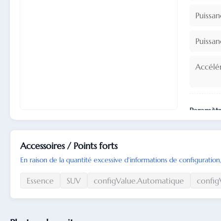
Puissa
Puissa
Accélé
Paramèt
Cylindr
Accessoires / Points forts
En raison de la quantité excessive d'informations de configuration,
Dispos
Essence
SUV
configValue.Automatique
config
Nombre
Distrib