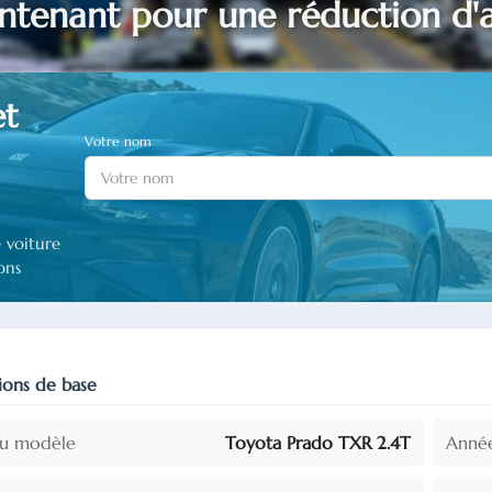
tenant pour une réduction d'
et
Votre nom
 voiture
ons
ions de base
u modèle
Toyota Prado TXR 2.4T
Année