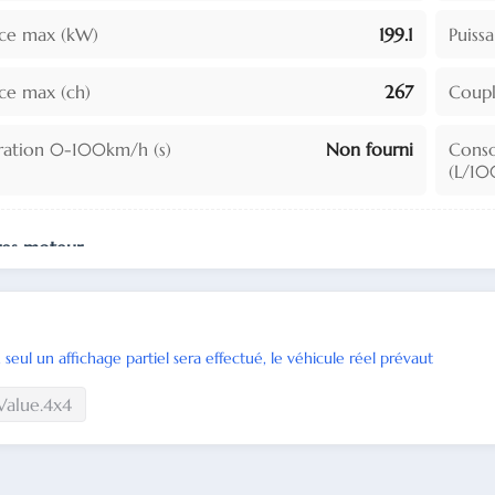
nce max (kW)
199.1
Puiss
nce max (ch)
267
Coupl
ration 0-100km/h (s)
Non fourni
Cons
(L/1
res moteur
ée (L)
2.4
Cylin
 seul un affichage partiel sera effectué, le véhicule réel prévaut
ition du moteur
Non fourni
Dispo
Value.4x4
 de cylindres
4
Type 
ution
Non fourni
Soupa