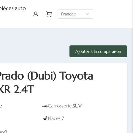
pièces auto
Français
Ajouter à la comparaison
Prado (Dubi) Toyota
XR 2.4T
🚗
e
Carrosserie:
SUV
💺
Places:
7
mm]