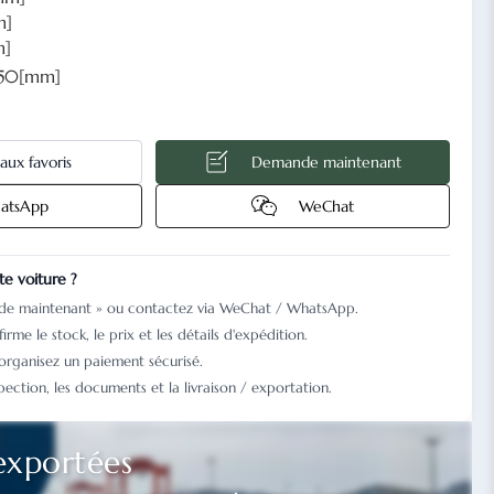
m]
m]
50[mm]
aux favoris
Demande maintenant
atsApp
WeChat
e voiture ?
nde maintenant » ou contactez via WeChat / WhatsApp.
irme le stock, le prix et les détails d'expédition.
 organisez un paiement sécurisé.
pection, les documents et la livraison / exportation.
exportées